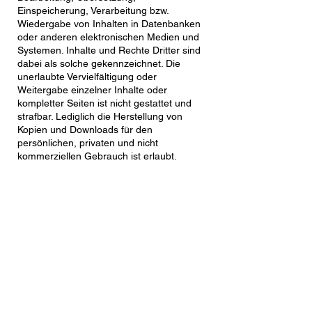
Einspeicherung, Verarbeitung bzw.
Wiedergabe von Inhalten in Datenbanken
oder anderen elektronischen Medien und
Systemen. Inhalte und Rechte Dritter sind
dabei als solche gekennzeichnet. Die
unerlaubte Vervielfältigung oder
Weitergabe einzelner Inhalte oder
kompletter Seiten ist nicht gestattet und
strafbar. Lediglich die Herstellung von
Kopien und Downloads für den
persönlichen, privaten und nicht
kommerziellen Gebrauch ist erlaubt.
Die Darstellung dieser Website in fremden
Frames ist nur mit schriftlicher Erlaubnis
zulässig.
§ 4 Besondere Nutzungsbedingungen
Soweit besondere Bedingungen für
einzelne Nutzungen dieser Website von
den vorgenannten Paragraphen
abweichen, wird an entsprechender Stelle
ausdrücklich darauf hingewiesen. In